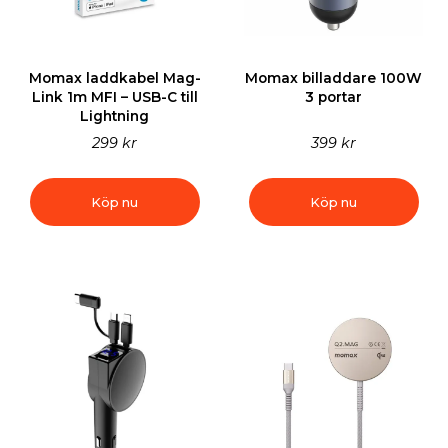
Momax laddkabel Mag-
Momax billaddare 100W
Link 1m MFI – USB-C till
3 portar
Lightning
299 kr
399 kr
Köp nu
Köp nu