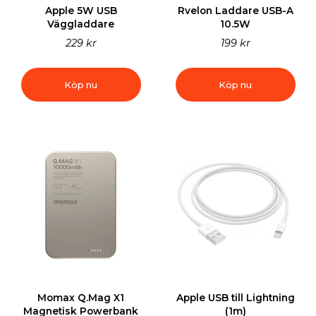
Apple 5W USB
Rvelon Laddare USB-A
Väggladdare
10.5W
229 kr
199 kr
Köp nu
Köp nu
Momax Q.Mag X1
Apple USB till Lightning
Magnetisk Powerbank
(1m)