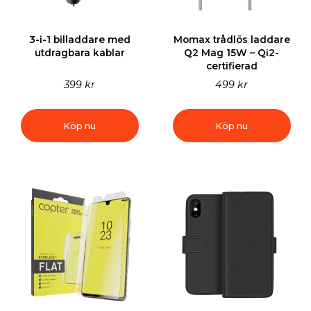
3-i-1 billaddare med
Momax trådlös laddare
utdragbara kablar
Q2 Mag 15W – Qi2-
certifierad
399 kr
499 kr
Köp nu
Köp nu