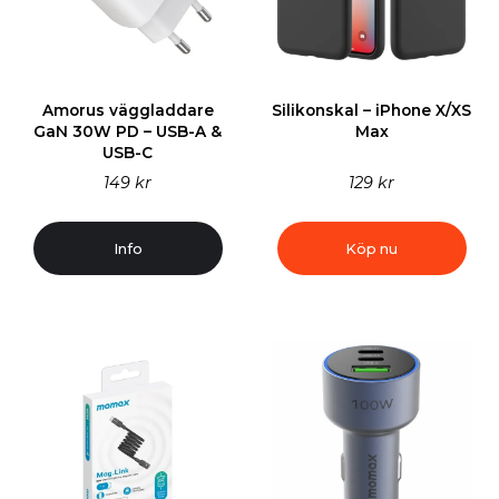
Amorus väggladdare
Silikonskal – iPhone X/XS
GaN 30W PD – USB-A &
Max
USB-C
149 kr
129 kr
Info
Köp nu