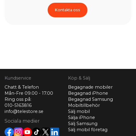
Kontakta oss
Kundservice
Köp & Sälj
Chatt & Telefon
Begagnade mobiler
Mån-Fre 09.00 - 17.00
Begagnad iPhone
Ring oss på:
Begagnad Samsung
010-5163816
Mobiltillbehör
info@telestore.se
Sälj mobil
Sälja iPhone
Sociala medier
Sälj Samsung
Sälj mobil företag