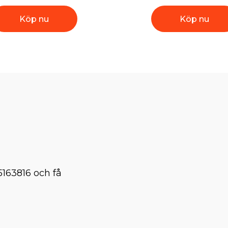
Köp nu
Köp nu
5163816 och få