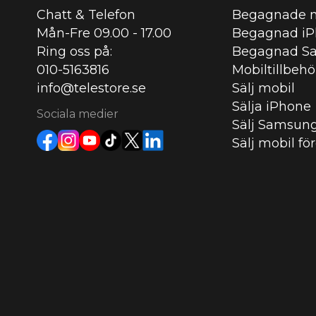
Chatt & Telefon
Begagnade m
Mån-Fre 09.00 - 17.00
Begagnad i
Ring oss på:
Begagnad S
010-5163816
Mobiltillbehö
info@telestore.se
Sälj mobil
Sälja iPhone
Sociala medier
Sälj Samsun
Sälj mobil fö