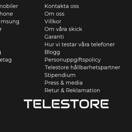
obiler
Kontakta oss
Phone
Om oss
amsung
Villkor
r
Om våra skick
Garanti
Hur vi testar våra telefoner
g
Blogg
retag
Personuppgiftspolicy
Telestore hållbarhetspartner
Stipendium
Press & media
Retur & Reklamation