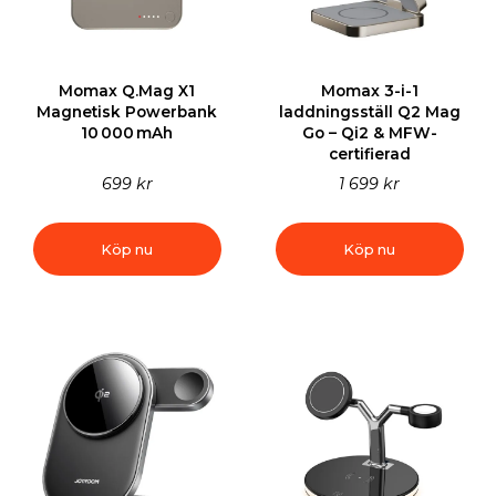
Momax Q.Mag X1
Momax 3-i-1
Magnetisk Powerbank
laddningsställ Q2 Mag
10 000 mAh
Go – Qi2 & MFW-
certifierad
699 kr
1 699 kr
Köp nu
Köp nu