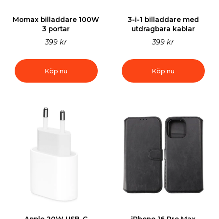
Momax billaddare 100W
3-i-1 billaddare med
3 portar
utdragbara kablar
399 kr
399 kr
Köp nu
Köp nu
Apple 20W USB-C
iPhone 16 Pro Max