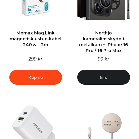
Momax Mag.Link
Northjo
magnetisk usb-c-kabel
kameralinsskydd i
240 w - 2m
metallram – iPhone 16
Pro / 16 Pro Max
299 kr
99 kr
Köp nu
Info