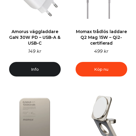
Amorus väggladdare
Momax trådlös laddare
GaN 30W PD – USB-A &
Q2 Mag 15W – Qi2-
USB-C
certifierad
149 kr
499 kr
Info
Köp nu