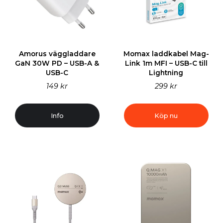
Amorus väggladdare
Momax laddkabel Mag-
GaN 30W PD – USB-A &
Link 1m MFI – USB-C till
USB-C
Lightning
149 kr
299 kr
Info
Köp nu