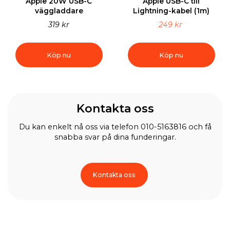
Apple 20W USB-C
Apple USB-C till
väggladdare
Lightning-kabel (1m)
319 kr
249 kr
Köp nu
Köp nu
Kontakta oss
Du kan enkelt nå oss via telefon 010-5163816 och få
snabba svar på dina funderingar.
Kontakta oss