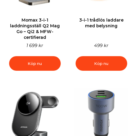
Momax 3-i-1
3-i-1 trådlös laddare
laddningsställ Q2 Mag
med belysning
Go – Qi2 & MFW-
certifierad
1 699 kr
499 kr
Köp nu
Köp nu