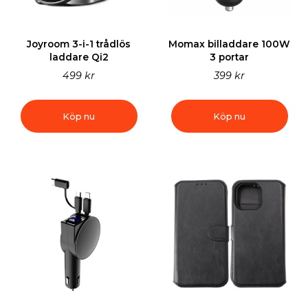
Joyroom 3-i-1 trådlös
Momax billaddare 100W
laddare Qi2
3 portar
499 kr
399 kr
Köp nu
Köp nu