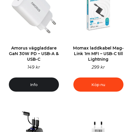
Amorus väggladdare
Momax laddkabel Mag-
GaN 30W PD – USB-A &
Link 1m MFI – USB-C till
USB-C
Lightning
149 kr
299 kr
Info
Köp nu