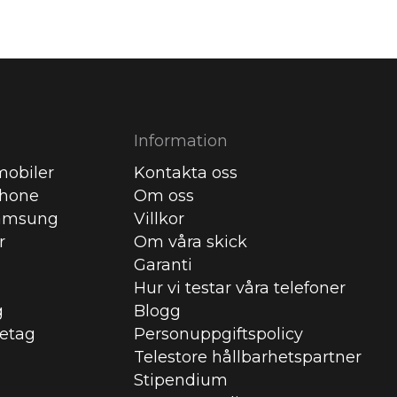
Information
obiler
Kontakta oss
Phone
Om oss
amsung
Villkor
r
Om våra skick
Garanti
Hur vi testar våra telefoner
g
Blogg
retag
Personuppgiftspolicy
Telestore hållbarhetspartner
Stipendium