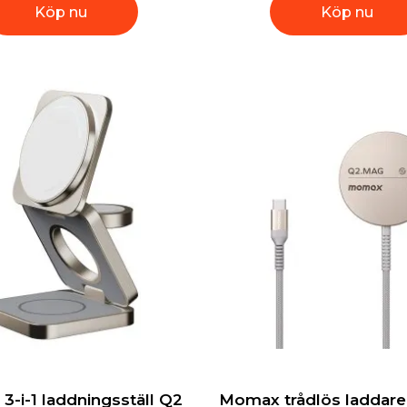
Köp nu
Köp nu
-i-1 laddningsställ Q2
Momax trådlös laddar