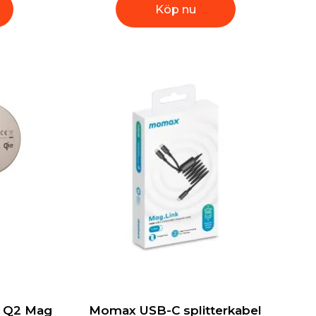
Köp nu
e Q2 Mag
Momax USB-C splitterkabel