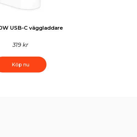
0W USB-C väggladdare
319 kr
Köp nu