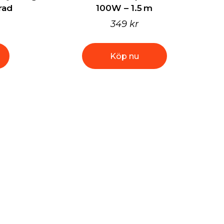
rad
100W – 1.5 m
349 kr
Köp nu