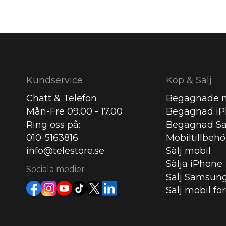
Kundservice
Köp & Sälj
Chatt & Telefon
Begagnade m
Mån-Fre 09.00 - 17.00
Begagnad i
Ring oss på:
Begagnad S
010-5163816
Mobiltillbehö
info@telestore.se
Sälj mobil
Sälja iPhone
Sociala medier
Sälj Samsun
Sälj mobil fö