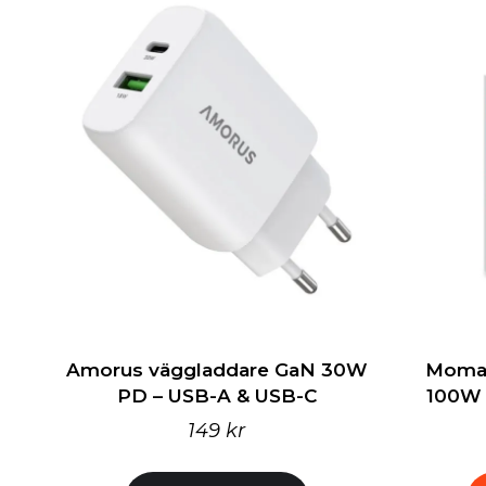
Amorus väggladdare GaN 30W
Momax
PD – USB-A & USB-C
100W 
149 kr