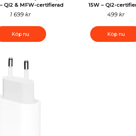
– Qi2 & MFW-certifierad
15W – Qi2-certifie
1 699 kr
499 kr
Köp nu
Köp nu