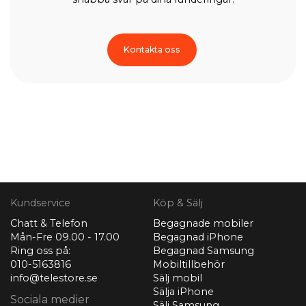
Kontakta oss
Kundservice
Köp & Sälj
Chatt & Telefon
Begagnade mobiler
Mån-Fre 09.00 - 17.00
Begagnad iPhone
Ring oss på:
Begagnad Samsung
010-5163816
Mobiltillbehör
info@telestore.se
Sälj mobil
Sälja iPhone
Sociala medier
Sälj Samsung