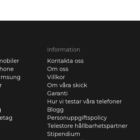
Information
obiler
Kontakta oss
Phone
Om oss
amsung
Villkor
r
Om våra skick
Garanti
Hur vi testar våra telefoner
g
Blogg
retag
Personuppgiftspolicy
Telestore hållbarhetspartner
Stipendium