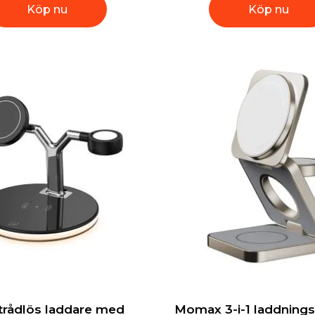
Köp nu
Köp nu
1 trådlös laddare med
Momax 3-i-1 laddnings