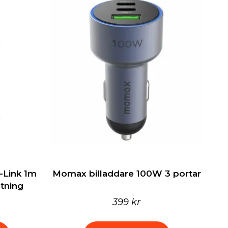
Link 1m
Momax billaddare 100W 3 portar
htning
399 kr