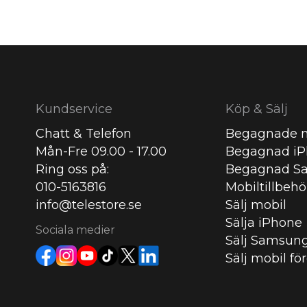
Kundservice
Köp & Sälj
Chatt & Telefon
Begagnade m
Mån-Fre 09.00 - 17.00
Begagnad i
Ring oss på:
Begagnad S
010-5163816
Mobiltillbehö
info@telestore.se
Sälj mobil
Sälja iPhone
Sociala medier
Sälj Samsun
Sälj mobil fö