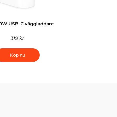
0W USB-C väggladdare
319 kr
Köp nu