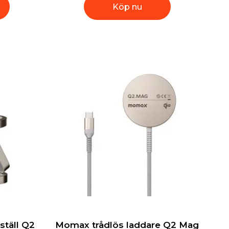
Köp nu
ställ Q2
Momax trådlös laddare Q2 Mag