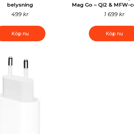
belysning
Mag Go – Qi2 & MFW-cer
499 kr
1 699 kr
Köp nu
Köp nu