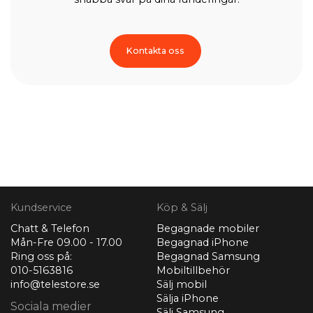
Kontakta oss
Kundservice
Köp & Sälj
Chatt & Telefon
Begagnade mobiler
Mån-Fre 09.00 - 17.00
Begagnad iPhone
Ring oss på:
Begagnad Samsung
010-5163816
Mobiltillbehör
info@telestore.se
Sälj mobil
Sälja iPhone
Sociala medier
Sälj Samsung