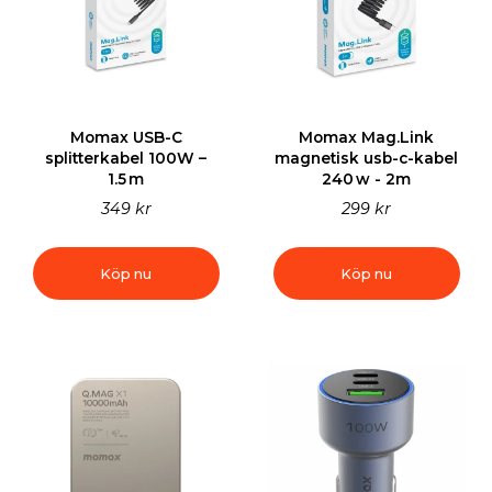
Momax USB-C
Momax Mag.Link
splitterkabel 100W –
magnetisk usb-c-kabel
1.5 m
240 w - 2m
349 kr
299 kr
Köp nu
Köp nu