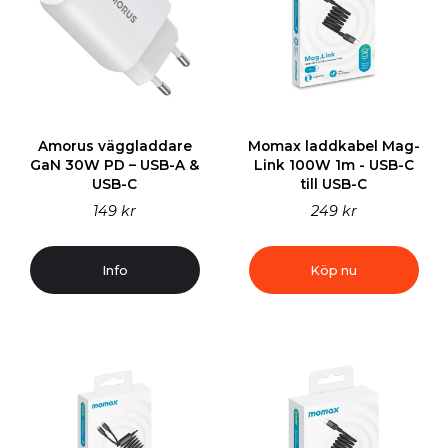
Amorus väggladdare
Momax laddkabel Mag-
GaN 30W PD – USB-A &
Link 100W 1m - USB-C
USB-C
till USB-C
149 kr
249 kr
Info
Köp nu