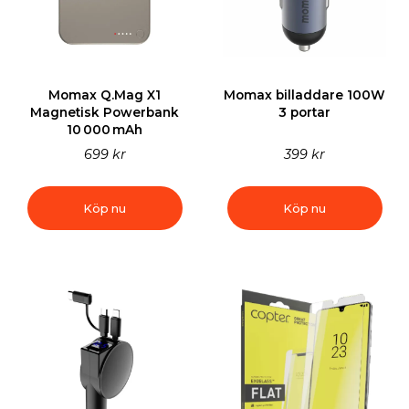
Momax Q.Mag X1
Momax billaddare 100W
Magnetisk Powerbank
3 portar
10 000 mAh
699 kr
399 kr
Köp nu
Köp nu