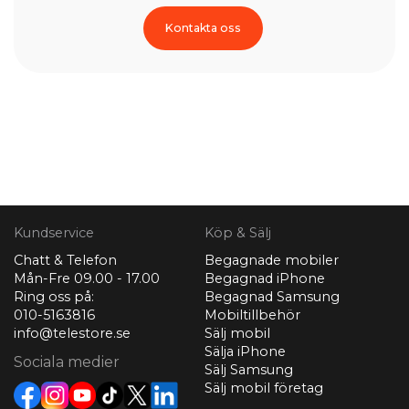
Kontakta oss
Kundservice
Köp & Sälj
Chatt & Telefon
Begagnade mobiler
Mån-Fre 09.00 - 17.00
Begagnad iPhone
Ring oss på:
Begagnad Samsung
010-5163816
Mobiltillbehör
info@telestore.se
Sälj mobil
Sälja iPhone
Sociala medier
Sälj Samsung
Sälj mobil företag