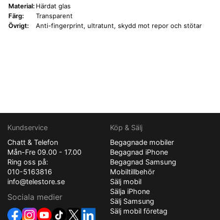
Material:
Härdat glas
Färg:
Transparent
Övrigt:
Anti-fingerprint, ultratunt, skydd mot repor och stötar
Kundservice
Köp & Sälj
Chatt & Telefon
Begagnade mobiler
Mån-Fre 09.00 - 17.00
Begagnad iPhone
Ring oss på:
Begagnad Samsung
010-5163816
Mobiltillbehör
info@telestore.se
Sälj mobil
Sälja iPhone
Sociala medier
Sälj Samsung
Sälj mobil företag