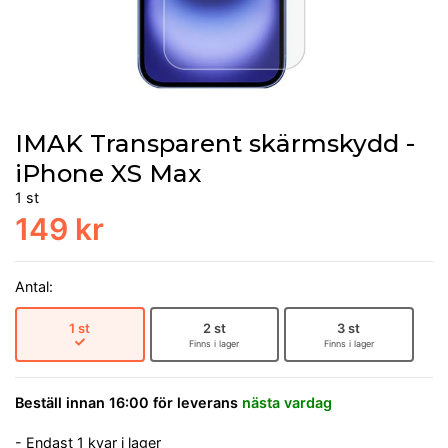
IMAK Transparent skärmskydd -
iPhone XS Max
1 st
149 kr
Antal:
1 st
2 st
3 st
Finns i lager
Finns i lager
Beställ innan 16:00 för leverans
nästa vardag
- Endast 1 kvar i lager