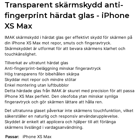
Transparent skärmskydd anti-
fingerprint härdat glas - iPhone
XS Max
IMAK skärmskydd i härdat glas ger effektivt skydd för skärmen på
din iPhone XS Max mot repor, smuts och fingeravtryck.
Skärmskyddet är utformat för att bevara skärmens klarhet och
touchkänslighet.
Tillverkat av ultratunt härdat glas
Anti-fingerprint-beläggning minskar fingeravtryck
Hög transparens för bibehållen skärpa
Skyddar mot repor och mindre stötar
Enkel montering utan luftbubblor
Detta härdade glas från IMAK är skuret med precision för att passa
iPhone XS Max perfekt. Den oleofoba ytan minskar synliga
fingeravtryck och gör skärmen lättare att hålla ren.
Det ultratunna glaset påverkar inte skärmens touchfunktion, vilket
säkerställer en naturlig och responsiv användarupplevelse.
Skyddet är enkelt att applicera och hjälper till att förlänga
skärmens livslängd i vardagsanvändning.
Passar:
iPhone XS Max