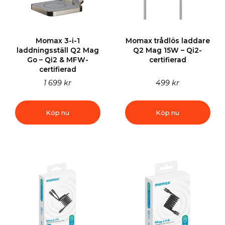
Momax 3-i-1
Momax trådlös laddare
laddningsställ Q2 Mag
Q2 Mag 15W – Qi2-
Go – Qi2 & MFW-
certifierad
certifierad
1 699 kr
499 kr
Köp nu
Köp nu