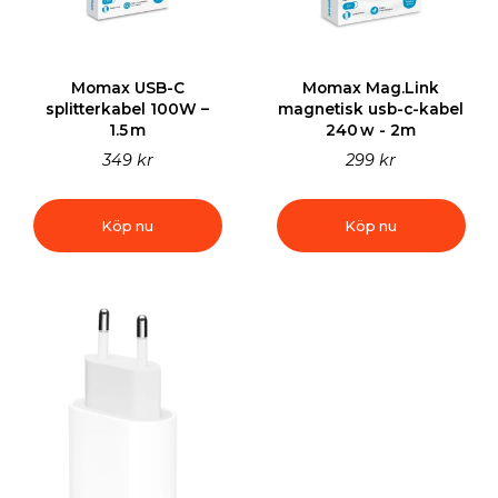
Momax USB-C
Momax Mag.Link
splitterkabel 100W –
magnetisk usb-c-kabel
1.5 m
240 w - 2m
349 kr
299 kr
Köp nu
Köp nu