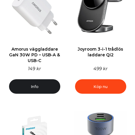
Amorus väggladdare
Joyroom 3-i-1 trådlös
GaN 30W PD – USB-A &
laddare Qi2
USB-C
149 kr
499 kr
Info
Köp nu