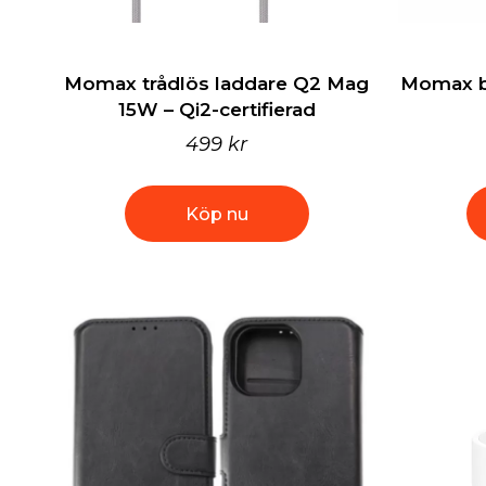
Momax trådlös laddare Q2 Mag
Momax bi
15W – Qi2-certifierad
499 kr
Köp nu