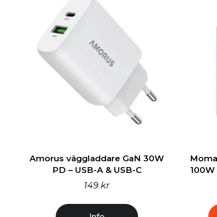
Amorus väggladdare GaN 30W
Momax
PD – USB-A & USB-C
100W 
149 kr
Info