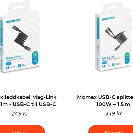
 laddkabel Mag-Link
Momax USB-C splitte
1m - USB-C till USB-C
100W – 1.5 m
249 kr
349 kr
Köp nu
Köp nu