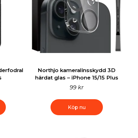
erfodral
Northjo kameralinsskydd 3D
s
härdat glas – iPhone 15/15 Plus
99 kr
Köp nu