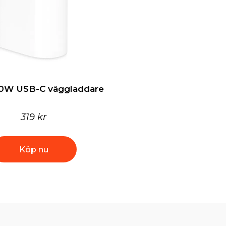
0W USB-C väggladdare
319 kr
Köp nu