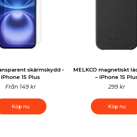
ansparent skärmskydd -
MELKCO magnetiskt läd
iPhone 15 Plus
– iPhone 15 Plu
Från
149 kr
299 kr
Köp nu
Köp nu