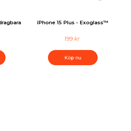
tdragbara
iPhone 15 Plus - Exoglass™
199 kr
Köp nu