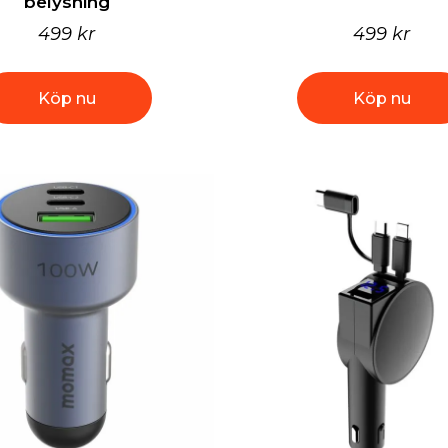
belysning
499 kr
499 kr
Köp nu
Köp nu