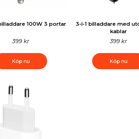
lladdare 100W 3 portar
3-i-1 billaddare med u
kablar
399 kr
399 kr
Köp nu
Köp nu