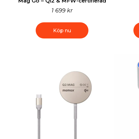
Mag Go – Qi2 & MFW-certifierad
1 699 kr
Köp nu