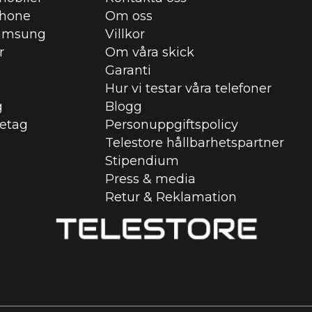
Phone
Om oss
amsung
Villkor
r
Om våra skick
Garanti
Hur vi testar våra telefoner
g
Blogg
retag
Personuppgiftspolicy
Telestore hållbarhetspartner
Stipendium
Press & media
Retur & Reklamation