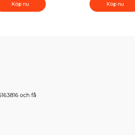
Köp nu
Köp nu
5163816 och få