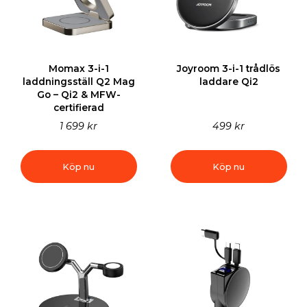
Momax 3-i-1
Joyroom 3-i-1 trådlös
laddningsställ Q2 Mag
laddare Qi2
Go – Qi2 & MFW-
certifierad
1 699 kr
499 kr
Köp nu
Köp nu