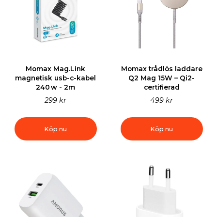
Momax Mag.Link
Momax trådlös laddare
magnetisk usb-c-kabel
Q2 Mag 15W – Qi2-
240 w - 2m
certifierad
299 kr
499 kr
Köp nu
Köp nu