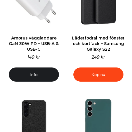
Amorus väggladdare
Läderfodral med fönster
GaN 30W PD – USB-A &
och kortfack – Samsung
USB-C
Galaxy S22
149 kr
249 kr
Info
Köp nu