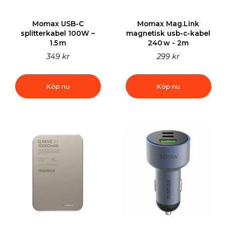
Momax USB-C
Momax Mag.Link
splitterkabel 100W –
magnetisk usb-c-kabel
1.5 m
240 w - 2m
349 kr
299 kr
Köp nu
Köp nu