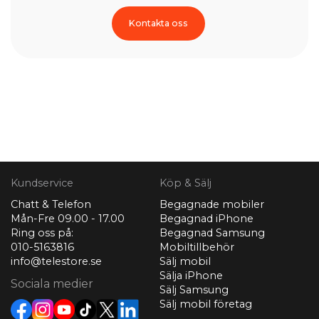
Kontakta oss
Kundservice
Köp & Sälj
Chatt & Telefon
Begagnade mobiler
Mån-Fre 09.00 - 17.00
Begagnad iPhone
Ring oss på:
Begagnad Samsung
010-5163816
Mobiltillbehör
info@telestore.se
Sälj mobil
Sälja iPhone
Sociala medier
Sälj Samsung
Sälj mobil företag