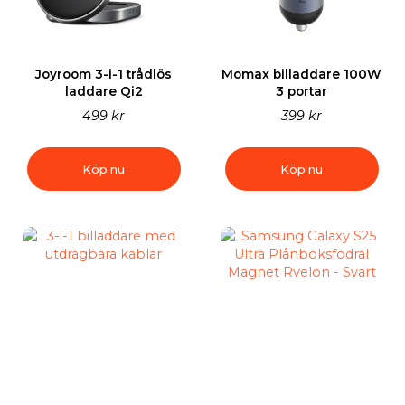
Joyroom 3-i-1 trådlös
Momax billaddare 100W
laddare Qi2
3 portar
499 kr
399 kr
Köp nu
Köp nu