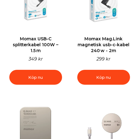
Momax USB-C
Momax Mag.Link
splitterkabel 100W –
magnetisk usb-c-kabel
1.5 m
240 w - 2m
349 kr
299 kr
Köp nu
Köp nu