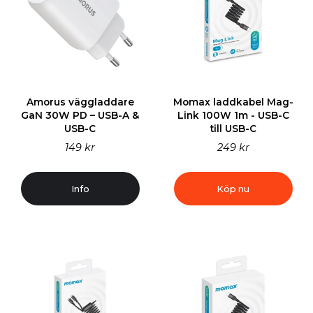
Amorus väggladdare
Momax laddkabel Mag-
GaN 30W PD – USB-A &
Link 100W 1m - USB-C
USB-C
till USB-C
149 kr
249 kr
Info
Köp nu