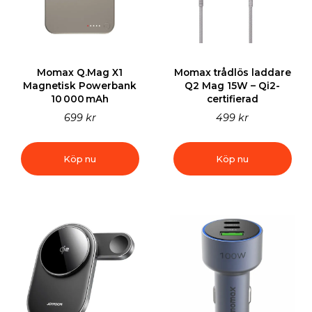
Momax Q.Mag X1
Momax trådlös laddare
Magnetisk Powerbank
Q2 Mag 15W – Qi2-
10 000 mAh
certifierad
699 kr
499 kr
Köp nu
Köp nu