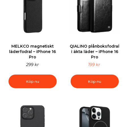
MELKCO magnetiskt
QIALINO plånboksfodral
läderfodral – iPhone 16
i äkta läder – iPhone 16
Pro
Pro
299 kr
199 kr
Köp nu
Köp nu