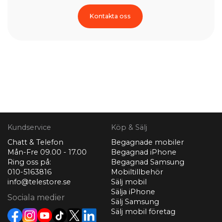
Kontakta oss
Kundservice
Köp & Sälj
Chatt & Telefon
Begagnade mobiler
Mån-Fre 09.00 - 17.00
Begagnad iPhone
Ring oss på:
Begagnad Samsung
010-5163816
Mobiltillbehör
info@telestore.se
Sälj mobil
Sälja iPhone
Sociala medier
Sälj Samsung
Sälj mobil företag