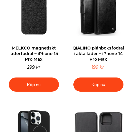
MELKCO magnetiskt
QIALINO plånboksfodral
läderfodral – iPhone 14
i äkta läder – iPhone 14
Pro Max
Pro Max
299 kr
199 kr
Köp nu
Köp nu