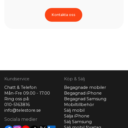
Kontakta oss
Kundservice
Köp & Sälj
Chatt & Telefon
Begagnade mobiler
Mån-Fre 09.00 - 17.00
Begagnad iPhone
Ring oss på:
Begagnad Samsung
010-5163816
Mobiltillbehör
info@telestore.se
Sälj mobil
Sälja iPhone
Sociala medier
Sälj Samsung
Sälj mobil företag