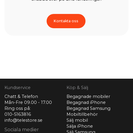
Kontakta oss
Kundservice
Köp & Sälj
Chatt & Telefon
Begagnade mobiler
Mån-Fre 09.00 - 17.00
Begagnad iPhone
Ring oss på:
Begagnad Samsung
010-5163816
Mobiltillbehör
info@telestore.se
Sälj mobil
Sälja iPhone
Sociala medier
Sälj Samsung