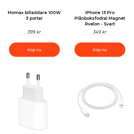
Momax billaddare 100W
iPhone 13 Pro
3 portar
Plånboksfodral Magnet
Rvelon - Svart
399 kr
349 kr
Köp nu
Köp nu