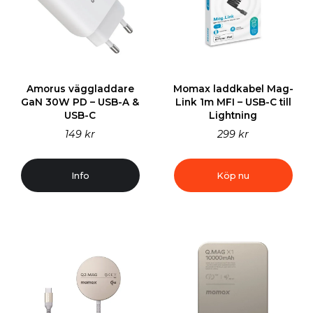
Amorus väggladdare
Momax laddkabel Mag-
GaN 30W PD – USB-A &
Link 1m MFI – USB-C till
USB-C
Lightning
149 kr
299 kr
Info
Köp nu