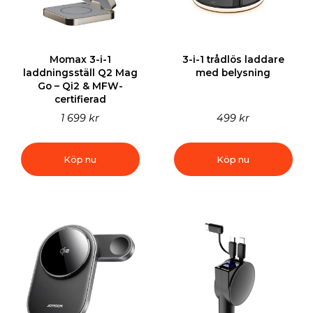
Momax 3-i-1
3-i-1 trådlös laddare
laddningsställ Q2 Mag
med belysning
Go – Qi2 & MFW-
certifierad
1 699 kr
499 kr
Köp nu
Köp nu