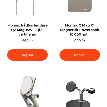
Momax trådlös laddare
Momax Q.Mag X1
Q2 Mag 15W – Qi2-
Magnetisk Powerbank
certifierad
10 000 mAh
499 kr
699 kr
Köp nu
Köp nu