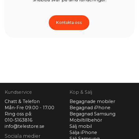
Kontakta oss
Kundservice
Köp & Sälj
Chatt & Telefon
Begagnade mobiler
Mån-Fre 09.00 - 17.00
Begagnad iPhone
Ring oss på:
Begagnad Samsung
010-5163816
Mobiltillbehör
info@telestore.se
Sälj mobil
Sälja iPhone
Sociala medier
Sälj Samsung