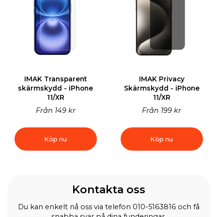
IMAK Transparent
IMAK Privacy
skärmskydd - iPhone
Skärmskydd - iPhone
11/XR
11/XR
Från
149 kr
Från
199 kr
Köp nu
Köp nu
Kontakta oss
Du kan enkelt nå oss via telefon 010-5163816 och få
snabba svar på dina funderingar.