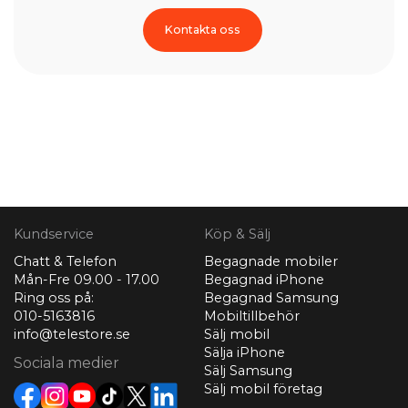
Kontakta oss
Kundservice
Köp & Sälj
Chatt & Telefon
Begagnade mobiler
Mån-Fre 09.00 - 17.00
Begagnad iPhone
Ring oss på:
Begagnad Samsung
010-5163816
Mobiltillbehör
info@telestore.se
Sälj mobil
Sälja iPhone
Sociala medier
Sälj Samsung
Sälj mobil företag