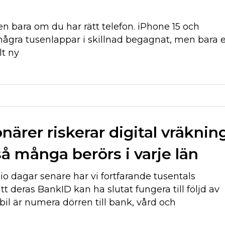
en bara om du har rätt telefon. iPhone 15 och
några tusenlappar i skillnad begagnat, men bara 
lt ny
närer riskerar digital vräknin
så många berörs i varje län
o dagar senare har vi fortfarande tusentals
 deras BankID kan ha slutat fungera till följd av
il är numera dörren till bank, vård och