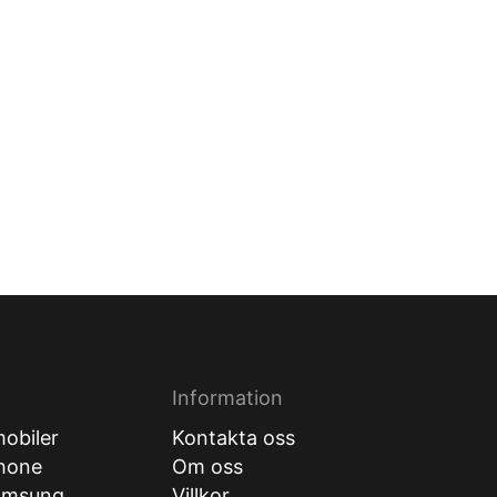
Information
obiler
Kontakta oss
hone
Om oss
amsung
Villkor