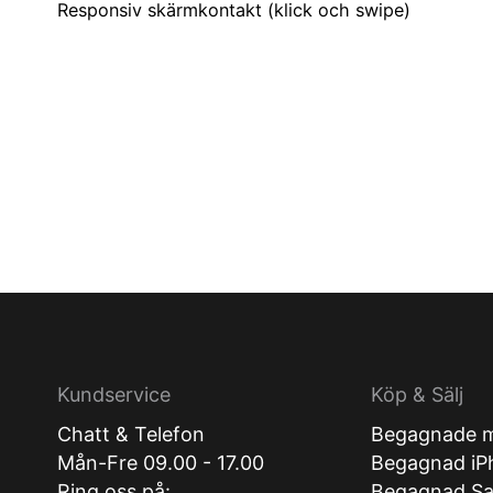
Responsiv skärmkontakt (klick och swipe)
Kundservice
Köp & Sälj
Chatt & Telefon
Begagnade m
Mån-Fre 09.00 - 17.00
Begagnad iP
Ring oss på:
Begagnad S