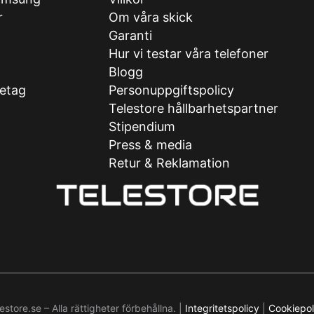
r
Om våra skick
Garanti
Hur vi testar våra telefoner
g
Blogg
retag
Personuppgiftspolicy
Telestore hållbarhetspartner
Stipendium
Press & media
Retur & Reklamation
store.se – Alla rättigheter förbehållna. |
Integritetspolicy
|
Cookiepol