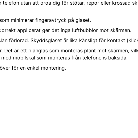
elefon utan att oroa dig för stötar, repor eller krossad s
som minimerar fingeravtryck på glaset.
orrekt applicerat ger det inga luftbubblor mot skärmen.
an förlorad. Skyddsglaset är lika känsligt för kontakt (kli
 Det är ett planglas som monteras plant mot skärmen, vilk
s med mobilskal som monteras från telefonens baksida.
över för en enkel montering.