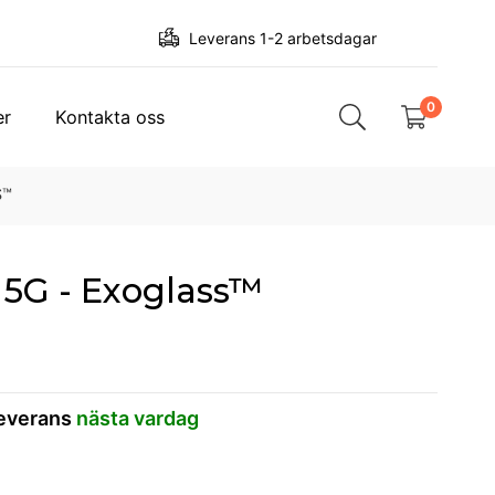
Leverans 1-2 arbetsdagar
0
er
Kontakta oss
S™
5G - Exoglass™
leverans
nästa vardag