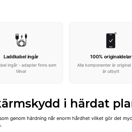
Laddkabel ingår
100% originaldelar
el ingår - adapter finns som
Alla komponenter är original 
tillval
är utbytt
kärmskydd i härdat pl
tet som genom härdning når enorm hårdhet vilket gör det myck
.