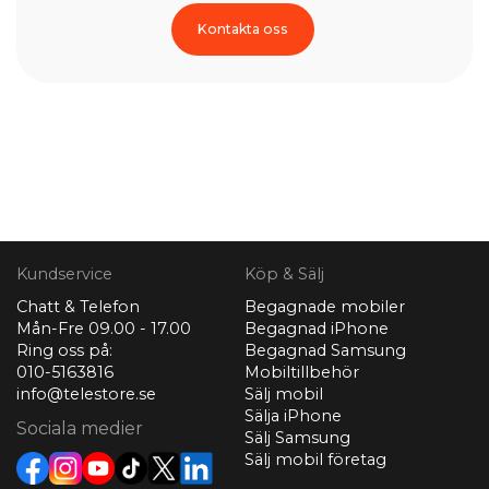
Kontakta oss
Kundservice
Köp & Sälj
Chatt & Telefon
Begagnade mobiler
Mån-Fre 09.00 - 17.00
Begagnad iPhone
Ring oss på:
Begagnad Samsung
010-5163816
Mobiltillbehör
info@telestore.se
Sälj mobil
Sälja iPhone
Sociala medier
Sälj Samsung
Sälj mobil företag