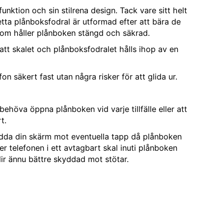
unktion och sin stilrena design. Tack vare sitt helt
tta plånboksfodral är utformad efter att bära de
som håller plånboken stängd och säkrad.
 att skalet och plånboksfodralet hålls ihop av en
 säkert fast utan några risker för att glida ur.
höva öppna plånboken vid varje tillfälle eller att
t.
kydda din skärm mot eventuella tapp då plånboken
r telefonen i ett avtagbart skal inuti plånboken
ir ännu bättre skyddad mot stötar.