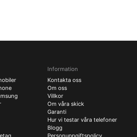
Information
obiler
Kontakta oss
hone
Om oss
amsung
Villkor
r
Om våra skick
Garanti
Hur vi testar våra telefoner
g
Blogg
retag
Personuppgiftspolicy