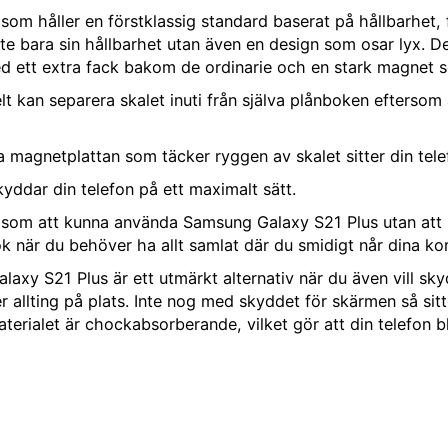
om håller en förstklassig standard baserat på hållbarhet, f
te bara sin hållbarhet utan även en design som osar lyx. De
ed ett extra fack bakom de ordinarie och en stark magnet 
elt kan separera skalet inuti från själva plånboken eftersom
agnetplattan som täcker ryggen av skalet sitter din telefon
skyddar din telefon på ett maximalt sätt.
såsom att kunna använda Samsung Galaxy S21 Plus utan att be
bok när du behöver ha allt samlat där du smidigt når dina kor
laxy S21 Plus är ett utmärkt alternativ när du även vill s
allting på plats. Inte nog med skyddet för skärmen så sitte
ialet är chockabsorberande, vilket gör att din telefon bl