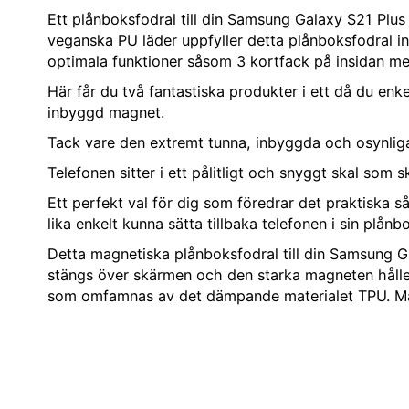
Ett plånboksfodral till din Samsung Galaxy S21 Plus s
veganska PU läder uppfyller detta plånboksfodral in
optimala funktioner såsom 3 kortfack på insidan m
Här får du två fantastiska produkter i ett då du enk
inbyggd magnet.
Tack vare den extremt tunna, inbyggda och osynliga m
Telefonen sitter i ett pålitligt och snyggt skal som 
Ett perfekt val för dig som föredrar det praktiska 
lika enkelt kunna sätta tillbaka telefonen i sin plån
Detta magnetiska plånboksfodral till din Samsung Ga
stängs över skärmen och den starka magneten håller 
som omfamnas av det dämpande materialet TPU. Mater