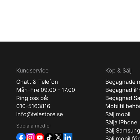
Kundservice
Köp & Sälj
Chatt & Telefon
Begagnade m
Mån-Fre 09.00 - 17.00
Begagnad iP
Ring oss på:
Begagnad S
010-5163816
Mobiltillbehö
info@telestore.se
Sälj mobil
Sälja iPhone
Sociala medier
Sälj Samsun
Sälj mobil fö