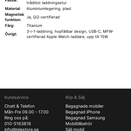
Passar:
trådlöst laddningsetui
Material:
Aluminiumlegering, plast
Magnetisk
Ja, Qi2-certifierad
funktion:
Färg:
Titanium
3-i-1-laddning, hopfällbar design, USB-C, MFW-
Övrigt:
certifierad Apple Watch-laddare, upp till 15W
Kundservice
Köp & Sälj
Chatt & Telefon
Begagnade mobiler
Mån-Fre 09.00 - 17.00
Begagnad iPhone
Ring oss på:
Begagnad Samsung
010-5163816
Mobiltillbehör
info@telestore.se
Sälj mobil