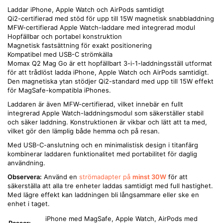
Laddar iPhone, Apple Watch och AirPods samtidigt
Qi2-certifierad med stöd för upp till 15W magnetisk snabbladdning
MFW-certifierad Apple Watch-laddare med integrerad modul
Hopfällbar och portabel konstruktion
Magnetisk fastsättning för exakt positionering
Kompatibel med USB-C strömkälla
Momax Q2 Mag Go är ett hopfällbart 3-i-1-laddningsställ utformat
för att trådlöst ladda iPhone, Apple Watch och AirPods samtidigt.
Den magnetiska ytan stödjer Qi2-standard med upp till 15W effekt
för MagSafe-kompatibla iPhones.
Laddaren är även MFW-certifierad, vilket innebär en fullt
integrerad Apple Watch-laddningsmodul som säkerställer stabil
och säker laddning. Konstruktionen är vikbar och lätt att ta med,
vilket gör den lämplig både hemma och på resan.
Med USB-C-anslutning och en minimalistisk design i titanfärg
kombinerar laddaren funktionalitet med portabilitet för daglig
användning.
Observera:
Använd en
strömadapter på
minst 30W
för att
säkerställa att alla tre enheter laddas samtidigt med full hastighet.
Med lägre effekt kan laddningen bli långsammare eller ske en
enhet i taget.
iPhone med MagSafe, Apple Watch, AirPods med