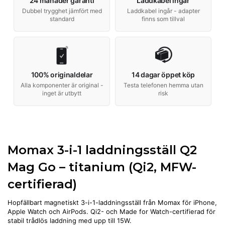
24 månader garanti
Laddkabel ingår
Dubbel trygghet jämfört med
Laddkabel ingår - adapter
standard
finns som tillval
100% originaldelar
14 dagar öppet köp
Alla komponenter är original -
Testa telefonen hemma utan
inget är utbytt
risk
Momax 3-i-1 laddningsställ Q2
Mag Go – titanium (Qi2, MFW-
certifierad)
Hopfällbart magnetiskt 3-i-1-laddningsställ från Momax för iPhone,
Apple Watch och AirPods. Qi2- och Made for Watch-certifierad för
stabil trådlös laddning med upp till 15W.