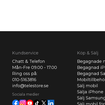
Kundservice
Köp & Sälj
Chatt & Telefon
Begagnade m
Mån-Fre 09.00 - 17.00
Begagnad i
Ring oss på:
Begagnad S
010-5163816
Mobiltillbehö
info@telestore.se
Sälj mobil
Sälja iPhone
Sociala medier
Sälj Samsun
Sälj mobil fö