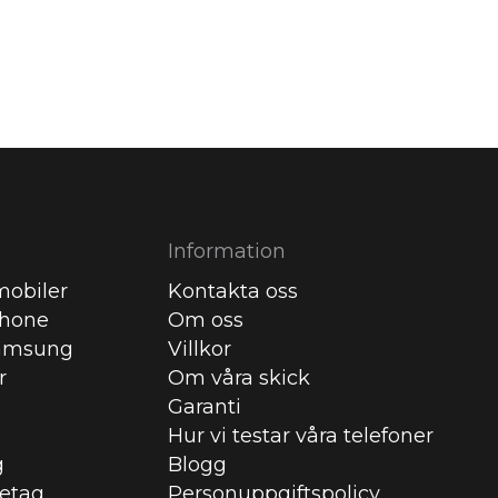
Information
obiler
Kontakta oss
Phone
Om oss
amsung
Villkor
r
Om våra skick
Garanti
Hur vi testar våra telefoner
g
Blogg
retag
Personuppgiftspolicy