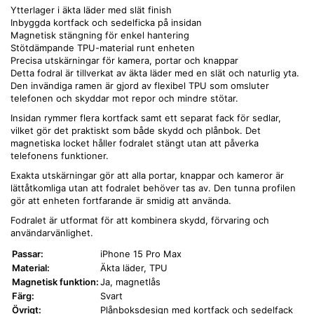
Ytterlager i äkta läder med slät finish
Inbyggda kortfack och sedelficka på insidan
Magnetisk stängning för enkel hantering
Stötdämpande TPU-material runt enheten
Precisa utskärningar för kamera, portar och knappar
Detta fodral är tillverkat av äkta läder med en slät och naturlig yta.
Den invändiga ramen är gjord av flexibel TPU som omsluter
telefonen och skyddar mot repor och mindre stötar.
Insidan rymmer flera kortfack samt ett separat fack för sedlar,
vilket gör det praktiskt som både skydd och plånbok. Det
magnetiska locket håller fodralet stängt utan att påverka
telefonens funktioner.
Exakta utskärningar gör att alla portar, knappar och kameror är
lättåtkomliga utan att fodralet behöver tas av. Den tunna profilen
gör att enheten fortfarande är smidig att använda.
Fodralet är utformat för att kombinera skydd, förvaring och
användarvänlighet.
Passar:
iPhone 15 Pro Max
Material:
Äkta läder, TPU
Magnetisk funktion:
Ja, magnetlås
Färg:
Svart
Övrigt:
Plånboksdesign med kortfack och sedelfack