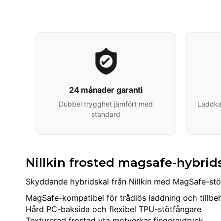
24 månader garanti
Dubbel trygghet jämfört med
Laddkab
standard
Nillkin frosted magsafe-hybrid
Skyddande hybridskal från Nillkin med MagSafe-stöd
MagSafe-kompatibel för trådlös laddning och tillbe
Hård PC-baksida och flexibel TPU-stötfångare
Texturerad frostad yta motverkar fingeravtryck