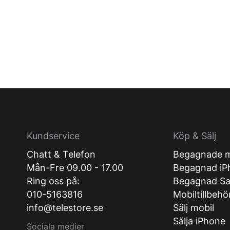
Kundservice
Köp & Sälj
Chatt & Telefon
Begagnade m
Mån-Fre 09.00 - 17.00
Begagnad iP
Ring oss på:
Begagnad S
010-5163816
Mobiltillbehö
info@telestore.se
Sälj mobil
Sälja iPhone
Sociala medier