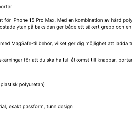
portar
cklat för iPhone 15 Pro Max. Med en kombination av hård pol
rostade ytan på baksidan ger både ett säkert grepp och en 
 MagSafe-tillbehör, vilket ger dig möjlighet att ladda trådl
rningar för att du ska ha full åtkomst till knappar, portar
plastisk polyuretan)
rial, exakt passform, tunn design