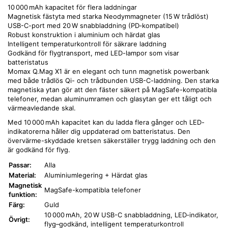
10 000 mAh kapacitet för flera laddningar
Magnetisk fästyta med starka Neodymmagneter (15 W trådlöst)
USB-C-port med 20 W snabbladdning (PD‑kompatibel)
Robust konstruktion i aluminium och härdat glas
Intelligent temperaturkontroll för säkrare laddning
Godkänd för flygtransport, med LED-lampor som visar
batteristatus
Momax Q.Mag X1 är en elegant och tunn magnetisk powerbank
med både trådlös Qi- och trådbunden USB-C-laddning. Den starka
magnetiska ytan gör att den fäster säkert på MagSafe-kompatibla
telefoner, medan aluminumramen och glasytan ger ett tåligt och
värmeavledande skal.
Med 10 000 mAh kapacitet kan du ladda flera gånger och LED-
indikatorerna håller dig uppdaterad om batteristatus. Den
övervärme-skyddade kretsen säkerställer trygg laddning och den
är godkänd för flyg.
Passar:
Alla
Material:
Aluminiumlegering + Härdat glas
Magnetisk
MagSafe-kompatibla telefoner
funktion:
Färg:
Guld
10 000 mAh, 20 W USB-C snabbladdning, LED‑indikator,
Övrigt:
flyg–godkänd, intelligent temperaturkontroll