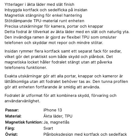
Ytterlager i äkta läder med slät finish
Inbyggda kortfack och sedelficka på insidan
Magnetisk stängning för enkel hantering
Stötdämpande TPU-material runt enheten
Precisa utskärningar för kamera, portar och knappar
Detta fodral är tillverkat av äkta läder med en slät och naturlig yta.
Den invändiga ramen är gjord av flexibel TPU som omsluter
telefonen och skyddar mot repor och mindre stötar.
Insidan rymmer flera kortfack samt ett separat fack för sedlar,
vilket gör det praktiskt som både skydd och plånbok. Det
magnetiska locket håller fodralet stängt utan att påverka
telefonens funktioner.
Exakta utskärningar gör att alla portar, knappar och kameror är
lättåtkomliga utan att fodralet behöver tas av. Den tunna profilen
gör att enheten fortfarande är smidig att använda.
Fodralet är utformat för att kombinera skydd, förvaring och
användarvänlighet.
Passar:
iPhone 13
Material:
Äkta läder, TPU
Magnetisk funktion:
Ja, magnetlås
Färg:
Svart
Övrigt:
Plånboksdesign med kortfack och sedelfack