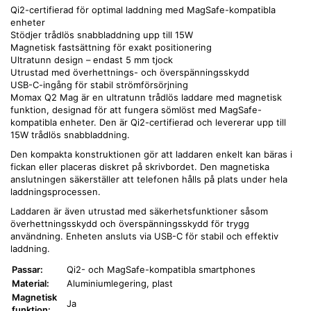
Qi2-certifierad för optimal laddning med MagSafe-kompatibla
enheter
Stödjer trådlös snabbladdning upp till 15W
Magnetisk fastsättning för exakt positionering
Ultratunn design – endast 5 mm tjock
Utrustad med överhettnings- och överspänningsskydd
USB-C-ingång för stabil strömförsörjning
Momax Q2 Mag är en ultratunn trådlös laddare med magnetisk
funktion, designad för att fungera sömlöst med MagSafe-
kompatibla enheter. Den är Qi2-certifierad och levererar upp till
15W trådlös snabbladdning.
Den kompakta konstruktionen gör att laddaren enkelt kan bäras i
fickan eller placeras diskret på skrivbordet. Den magnetiska
anslutningen säkerställer att telefonen hålls på plats under hela
laddningsprocessen.
Laddaren är även utrustad med säkerhetsfunktioner såsom
överhettningsskydd och överspänningsskydd för trygg
användning. Enheten ansluts via USB-C för stabil och effektiv
laddning.
Passar:
Qi2- och MagSafe-kompatibla smartphones
Material:
Aluminiumlegering, plast
Magnetisk
Ja
funktion: