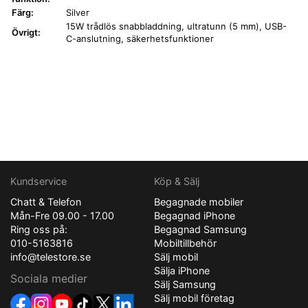
Färg:
Silver
15W trådlös snabbladdning, ultratunn (5 mm), USB-
Övrigt:
C-anslutning, säkerhetsfunktioner
Kundservice
Köp & Sälj
Chatt & Telefon
Begagnade mobiler
Mån-Fre 09.00 - 17.00
Begagnad iPhone
Ring oss på:
Begagnad Samsung
010-5163816
Mobiltillbehör
info@telestore.se
Sälj mobil
Sälja iPhone
Sociala medier
Sälj Samsung
Sälj mobil företag