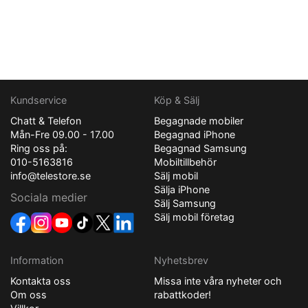
Kundservice
Köp & Sälj
Chatt & Telefon
Begagnade mobiler
Mån-Fre 09.00 - 17.00
Begagnad iPhone
Ring oss på:
Begagnad Samsung
010-5163816
Mobiltillbehör
info@telestore.se
Sälj mobil
Sälja iPhone
Sociala medier
Sälj Samsung
Sälj mobil företag
Information
Nyhetsbrev
Kontakta oss
Missa inte våra nyheter och
Om oss
rabattkoder!