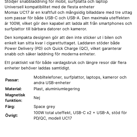
Stödjer snabbladdning för mobil, surfplatta och laptop
Universell kompatibilitet med de flesta enheter
Momax UC17 är en kraftfull och mångsidig billaddare med tre uttag
som passar för både USB-C och USB-A. Den maximala uteffekten
är 100W, vilket gör den kapabel att ladda allt från smartphones och
surfplattor till bärbara datorer och kameror.
Den kompakta designen gör att den inte sticker ut i bilen och
enkelt kan sitta kvar i cigarettuttaget. Laddaren stöder både
Power Delivery (PD) och Quick Charge (QC), vilket garanterar
snabb och säker laddning för moderna enheter.
Ett praktiskt val för både vardagsbruk och längre resor där flera
enheter behöver laddas samtidigt.
Mobiltelefoner, surfplattor, laptops, kameror och
Passar:
andra USB-enheter
Material:
Plast, aluminiumlegering
Magnetisk
Nej
funktion:
Färg:
Space grey
100W total uteffekt, USB-C x2 + USB-A, stöd för
Övrigt:
PD/QC, modell UC17