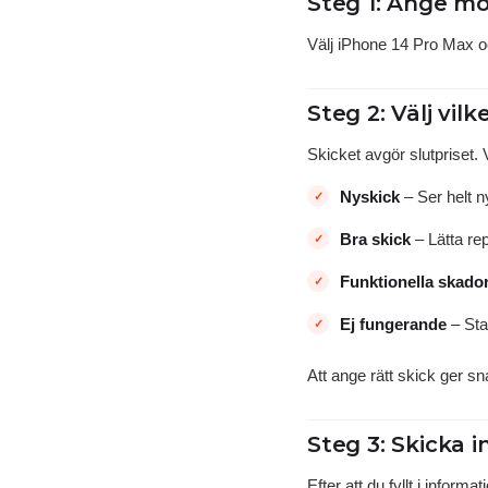
Steg 1: Ange mo
Välj iPhone 14 Pro Max och
Steg 2: Välj vilk
Skicket avgör slutpriset.
Nyskick
– Ser helt n
Bra skick
– Lätta rep
Funktionella skado
Ej fungerande
– Star
Att ange rätt skick ger sn
Steg 3: Skicka i
Efter att du fyllt i infor