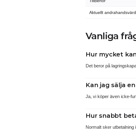
Tillbehör
Aktuellt andrahandsvär
Vanliga frå
Hur mycket kan 
Det beror på lagringskapac
Kan jag sälja e
Ja, vi köper även icke-fun
Hur snabbt bet
Normalt sker utbetalning i