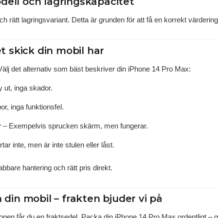
dell och lagringskapacitet
 rätt lagringsvariant. Detta är grunden för att få en korrekt värdering
et skick din mobil har
 Välj det alternativ som bäst beskriver din iPhone 14 Pro Max:
y ut, inga skador.
or, inga funktionsfel.
r
– Exempelvis sprucken skärm, men fungerar.
tar inte, men är inte stulen eller låst.
abbare hantering och rätt pris direkt.
n din mobil – frakten bjuder vi på
mationen får du en fraktsedel. Packa din iPhone 14 Pro Max ordentligt – 