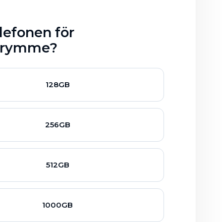
lefonen för
utrymme?
128GB
256GB
512GB
1000GB