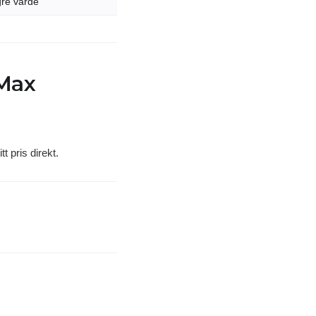
gre värde
 Max
t pris direkt.