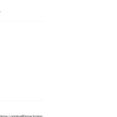
.
gärna i originalförpackning