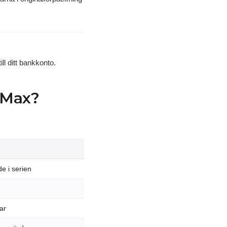
ll ditt bankkonto.
o Max?
e i serien
ar