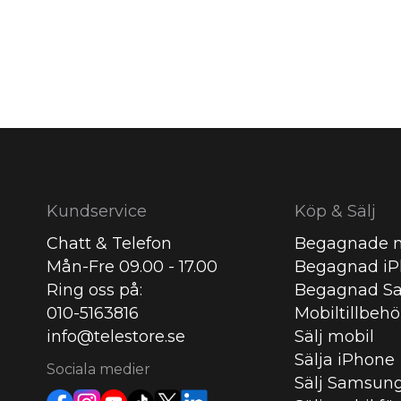
Kundservice
Köp & Sälj
Chatt & Telefon
Begagnade m
Mån-Fre 09.00 - 17.00
Begagnad i
Ring oss på:
Begagnad S
010-5163816
Mobiltillbehö
info@telestore.se
Sälj mobil
Sälja iPhone
Sociala medier
Sälj Samsun