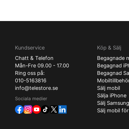
Kundservice
Köp & Sälj
Chatt & Telefon
Begagnade m
Mån-Fre 09.00 - 17.00
Begagnad iP
Ring oss på:
Begagnad S
010-5163816
Mobiltillbehö
info@telestore.se
Sälj mobil
Sälja iPhone
Sociala medier
Sälj Samsun
Sälj mobil fö