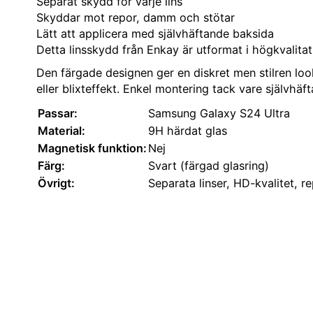
Separat skydd för varje lins
Skyddar mot repor, damm och stötar
Lätt att applicera med självhäftande baksida
Detta linsskydd från Enkay är utformat i högkvalitat
Den färgade designen ger en diskret men stilren loo
eller blixteffekt. Enkel montering tack vare självhäf
Passar:
Samsung Galaxy S24 Ultra
Material:
9H härdat glas
Magnetisk funktion:
Nej
Färg:
Svart (färgad glasring)
Övrigt:
Separata linser, HD-kvalitet, rep