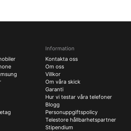
Information
obiler
Kontakta oss
hone
Om oss
amsung
Villkor
r
Om våra skick
Garanti
Hur vi testar våra telefoner
g
Blogg
retag
Personuppgiftspolicy
Telestore hållbarhetspartner
Stipendium