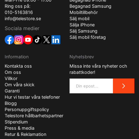
Ring oss på:
Begagnad Samsung
010-5163816
Mobiltillbehör
info@telestore.se
Sälj mobil
Sälja iPhone
Sociala medier
Sälj Samsung
Sälj mobil företag
Information
Nyhetsbrev
Kontakta oss
Missa inte våra nyheter och
Om oss
rabattkoder!
Villkor
Om våra skick
Garanti
Hur vi testar våra telefoner
Blogg
Personuppgiftspolicy
Telestore hållbarhetspartner
Stipendium
Press & media
Retur & Reklamation