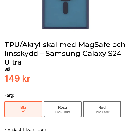
TPU/Akryl skal med MagSafe och
linsskydd – Samsung Galaxy S24
Ultra
Blå
149 kr
Färg:
Blå
Rosa
Röd
Finns i lager
Finns i lager
- Endast 1 kvar i lager