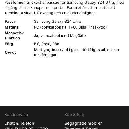
Passformen är exakt anpassad för Samsung Galaxy S24 Ultra, med
tillgång till alla knappar och portar. Fodralet är utformat för att
kombinera skydd, förvaring och användarvänlighet.
Passar
Samsung Galaxy S24 Ultra
Material
PC (polykarbonat), TPU, Glas (linsskydd)
Magnetisk
Ja, kompatibel med MagSafe
funktion
Färg
Blå, Rosa, Röd
Matt yta, linsskydd i glas, stöttåligt skal, exakta
Övrigt
utskärningar
Kundservice
Köp & Sälj
Chatt & Telefon
Begagnade mobiler
Mån-Fre 09.00 - 17.00
Begagnad iPhone