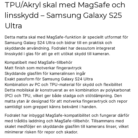
TPU/Akryl skal med MagSafe och
linsskydd – Samsung Galaxy S25
Ultra
Detta matta skal med MagSafe-funktion är speciellt utformat för
Samsung Galaxy S24 Ultra och bidrar till en praktisk och
skyddande användning. Fodralet har dessutom integrerat
linsskydd i glas för att ge ett utökat skydd till kameran.
Kompatibelt med MagSafe-tillbehör
Matt finish som motverkar fingeravtryck
Skyddande glasfilm för kameralinsen ingår
Exakt passform för Samsung Galaxy S24 Ultra
Kombination av PC och TPU-material för skydd och flexibilitet
Detta mobilskal är konstruerat av en kombination av polykarbonat
(PC) och TPU, vilket ger både stadga och stötdämpning. Den
matta ytan är designad för att motverka fingeravtryck och repor
samtidigt som greppet känns bekvämt i handen.
Fodralet har inbyggd MagSafe-kompatibilitet och fungerar därför
med trådlös laddning och MagSafe-tillbehör. Tillsammans med
skalet medföljer en skyddande glasfilm till kamerans linser, vilket
minimerar risken för repor och skador.