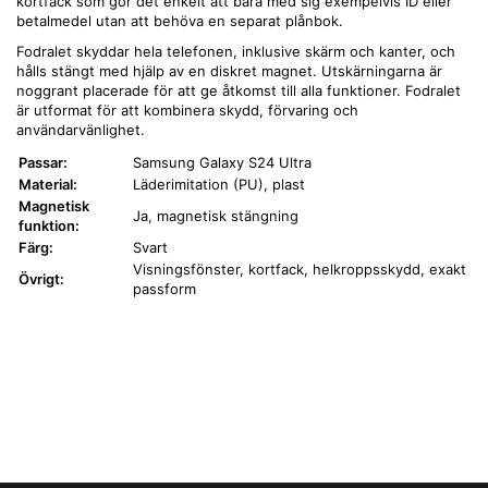
kortfack som gör det enkelt att bära med sig exempelvis ID eller
betalmedel utan att behöva en separat plånbok.
Fodralet skyddar hela telefonen, inklusive skärm och kanter, och
hålls stängt med hjälp av en diskret magnet. Utskärningarna är
noggrant placerade för att ge åtkomst till alla funktioner. Fodralet
är utformat för att kombinera skydd, förvaring och
användarvänlighet.
Passar:
Samsung Galaxy S24 Ultra
Material:
Läderimitation (PU), plast
Magnetisk
Ja, magnetisk stängning
funktion:
Färg:
Svart
Visningsfönster, kortfack, helkroppsskydd, exakt
Övrigt:
passform