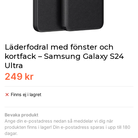
Läderfodral med fönster och
kortfack – Samsung Galaxy S24
Ultra
249 kr
Finns ej i lagret
Bevaka produkt
Ange din e-postadress nedan så meddelar vi dig när
produkten finns i lager! Din e-postadress sparas i upp till 180
dagar.