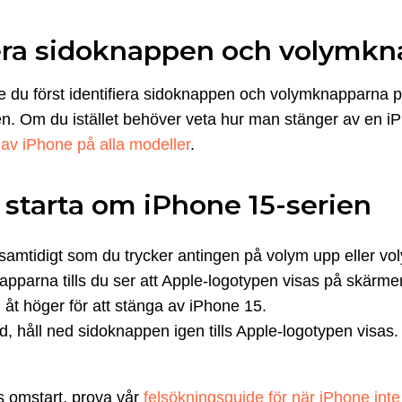
iera sidoknappen och volymk
e du först identifiera sidoknappen och volymknapparna 
n. Om du istället behöver veta hur man stänger av en iP
 av iPhone på alla modeller
.
t starta om iPhone 15-serien
samtidigt som du trycker antingen på volym upp eller vo
napparna tills du ser att Apple-logotypen visas på skärme
 åt höger för att stänga av iPhone 15.
, håll ned sidoknappen igen tills Apple-logotypen visas.
ts omstart, prova vår
felsökningsguide för när iPhone inte 