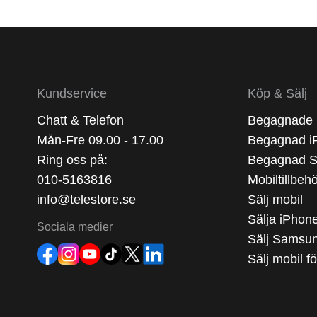
Kundservice
Köp & Sälj
Chatt & Telefon
Begagnade 
Mån-Fre 09.00 - 17.00
Begagnad i
Ring oss på:
Begagnad 
010-5163816
Mobiltillbeh
info@telestore.se
Sälj mobil
Sälja iPhon
Sociala medier
Sälj Samsu
Sälj mobil f