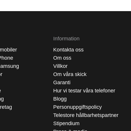
Information
mobiler
Kontakta oss
Phone
Om oss
Samsung
Villkor
ör
Om våra skick
Garanti
e
Hur vi testar våra telefoner
ng
Blogg
öretag
Personuppgiftspolicy
Telestore hållbarhetspartner
Stipendium