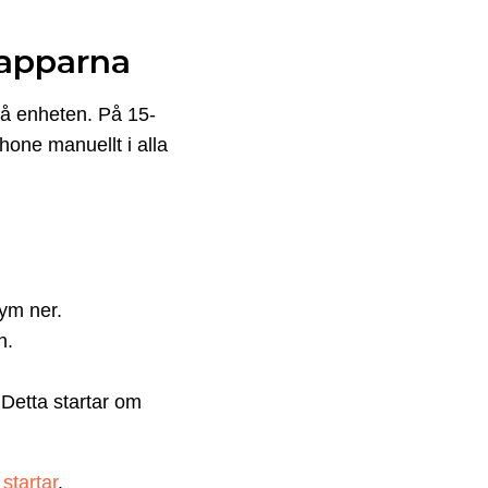
napparna
på enheten. På 15-
hone manuellt i alla
lym ner.
n.
 Detta startar om
startar
.