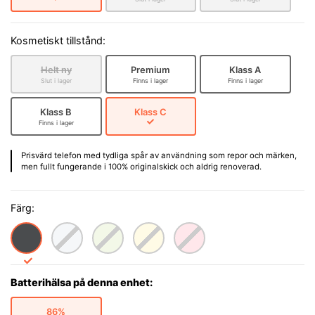
Kosmetiskt tillstånd:
Helt ny
Premium
Klass A
Slut i lager
Finns i lager
Finns i lager
Klass B
Klass C
Finns i lager
Prisvärd telefon med tydliga spår av användning som repor och märken,
men fullt fungerande i 100% originalskick och aldrig renoverad.
Färg:
Batterihälsa på denna enhet:
86%