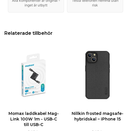
Alla komponenter är original -
Testa telefonen hemma utan
inget är utbytt
risk
Relaterade tillbehör
Momax laddkabel Mag-
Nillkin frosted magsafe-
Link 100W 1m - USB-C
hybridskal – iPhone 15
till USB-C