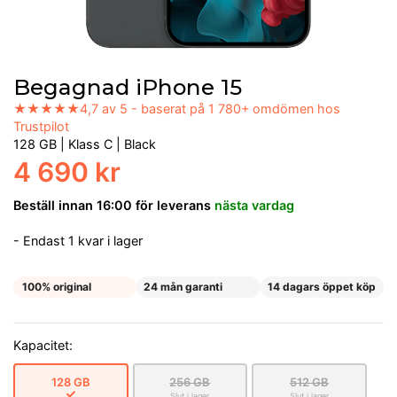
Begagnad iPhone 15
★★★★★
4,7 av 5 - baserat på 1 780+ omdömen hos
Trustpilot
128 GB
|
Klass C
|
Black
4 690 kr
Beställ innan 16:00 för leverans
nästa vardag
- Endast 1 kvar i lager
100% original
24 mån garanti
14 dagars öppet köp
Kapacitet:
128 GB
256 GB
512 GB
Slut i lager
Slut i lager