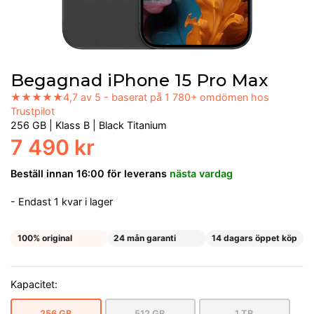
Begagnad iPhone 15 Pro Max
★★★★★
4,7 av 5 - baserat på 1 780+ omdömen hos
Trustpilot
256 GB
|
Klass B
|
Black Titanium
7 490 kr
Beställ innan 16:00 för leverans
nästa vardag
- Endast 1 kvar i lager
100% original
24 mån garanti
14 dagars öppet köp
Kapacitet:
256 GB
512 GB
1 TB