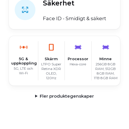
Säkerhet
Face ID - Smidigt & säkert
5G &
Skärm
Processor
Minne
uppkoppling
LTPO Super
Hexa-core
256GB 8GB
5G, LTE och
Retina XDR
RAM, 512GB
Wi-Fi
OLED,
8GB RAM,
120Hz
1TB 8GB RAM
Fler produktegenskaper