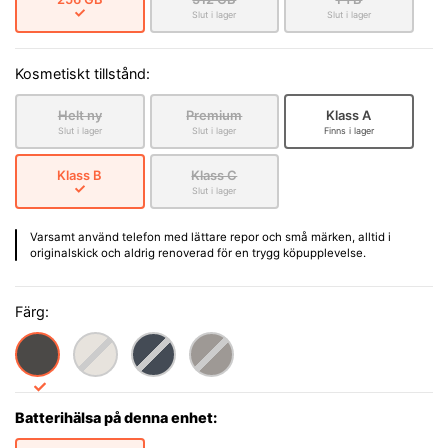
Slut i lager
Slut i lager
Kosmetiskt tillstånd:
Helt ny
Premium
Klass A
Slut i lager
Slut i lager
Finns i lager
Klass B
Klass C
Slut i lager
Varsamt använd telefon med lättare repor och små märken, alltid i
originalskick och aldrig renoverad för en trygg köpupplevelse.
Färg:
Batterihälsa på denna enhet: