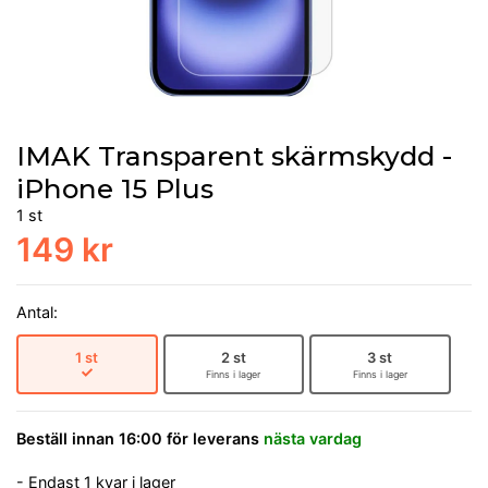
IMAK Transparent skärmskydd -
iPhone 15 Plus
1 st
149 kr
Antal:
1 st
2 st
3 st
Finns i lager
Finns i lager
Beställ innan 16:00 för leverans
nästa vardag
- Endast 1 kvar i lager