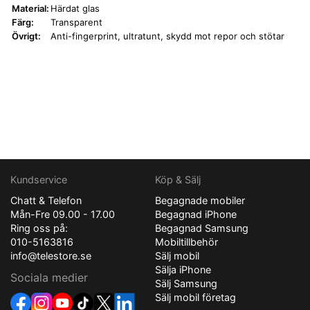
Material:
Härdat glas
Färg:
Transparent
Övrigt:
Anti-fingerprint, ultratunt, skydd mot repor och stötar
Kundservice
Köp & Sälj
Chatt & Telefon
Begagnade mobiler
Mån-Fre 09.00 - 17.00
Begagnad iPhone
Ring oss på:
Begagnad Samsung
010-5163816
Mobiltillbehör
info@telestore.se
Sälj mobil
Sälja iPhone
Sociala medier
Sälj Samsung
Sälj mobil företag