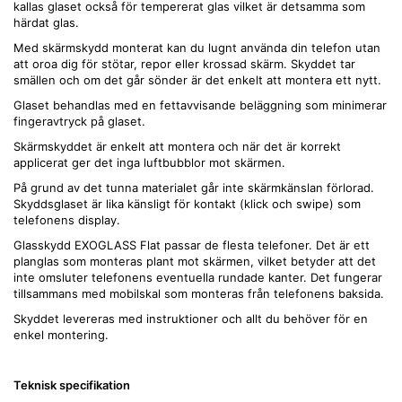
kallas glaset också för tempererat glas vilket är detsamma som
härdat glas.
Med skärmskydd monterat kan du lugnt använda din telefon utan
att oroa dig för stötar, repor eller krossad skärm. Skyddet tar
smällen och om det går sönder är det enkelt att montera ett nytt.
Glaset behandlas med en fettavvisande beläggning som minimerar
fingeravtryck på glaset.
Skärmskyddet är enkelt att montera och när det är korrekt
applicerat ger det inga luftbubblor mot skärmen.
På grund av det tunna materialet går inte skärmkänslan förlorad.
Skyddsglaset är lika känsligt för kontakt (klick och swipe) som
telefonens display.
Glasskydd EXOGLASS Flat passar de flesta telefoner. Det är ett
planglas som monteras plant mot skärmen, vilket betyder att det
inte omsluter telefonens eventuella rundade kanter. Det fungerar
tillsammans med mobilskal som monteras från telefonens baksida.
Skyddet levereras med instruktioner och allt du behöver för en
enkel montering.
Teknisk specifikation