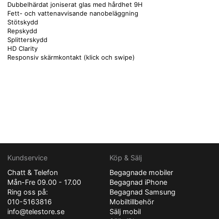
Dubbelhärdat joniserat glas med hårdhet 9H
Fett- och vattenavvisande nanobeläggning
Stötskydd
Repskydd
Splitterskydd
HD Clarity
Responsiv skärmkontakt (klick och swipe)
Kundservice
Köp & Sälj
Chatt & Telefon
Begagnade mobiler
Mån-Fre 09.00 - 17.00
Begagnad iPhone
Ring oss på:
Begagnad Samsung
010-5163816
Mobiltillbehör
info@telestore.se
Sälj mobil