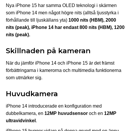
Nya iPhone 15 har samma OLED teknologi i skärmen
som iPhone 14 men något högre nits (alltså ljusstyrka i
förhållande till ljuskällans yta)
1000 nits (HBM), 2000
nits (peak), iPhone 14 har endast 800 nits (HBM), 1200
nits (peak).
Skillnaden på kameran
När du jämför iPhone 14 och iPhone 15 är det främst
förbättringarna i kamerorna och multimedia funktionerna
som utmärker sig.
Huvudkamera
iPhone 14 introducerade en konfiguration med
dubbelkamera, en
12MP huvudsensor
och en
12MP
ultravidvinkel
.
iPhone 15 bygger vidare på denna grund med en ännu